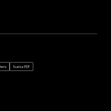
tero
Scarica PDF