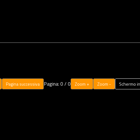
Pagina:
0
/
0
Pagina successiva
Zoom +
Zoom -
Schermo in