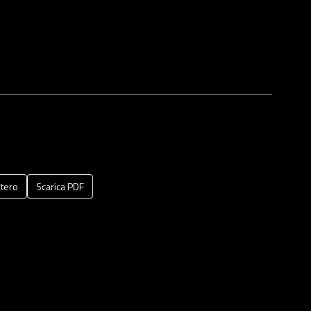
tero
Scarica PDF