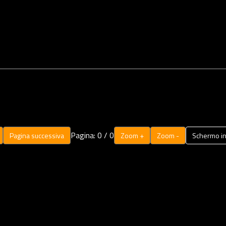
Pagina:
0
/
0
Pagina successiva
Zoom +
Zoom -
Schermo in