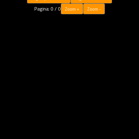
Pagina:
0
/
0
Zoom +
Zoom -
Schermo intero
Scarica PDF