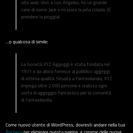
sito web. Vivo a Los Angeles, ho un grande
cane di nome Jack e mi piace la piña colada. (E
prendere la pioggia)
…o qualcosa di simile:
La Società XYZ Aggeggi è stata fondata nel
1971 e da allora fornisce al pubblico aggeggi
di ottima qualità. Situata a Fantasilandia, XYZ
impiega oltre 2.000 persone e realizza ogni
sorta di aggeggio fantastico per la comunità
di Fantasilandia.
Come nuovo utente di WordPress, dovresti andare nella tua
Bacheca
per eliminare questa pagina, e crearne delle nuove