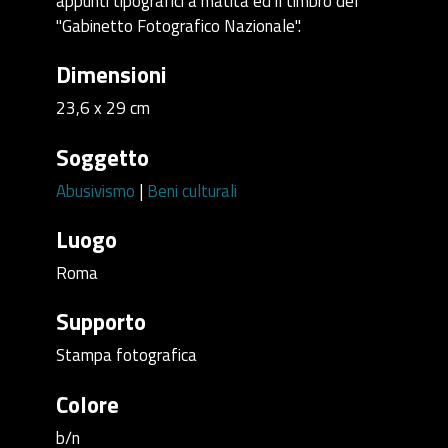
appunti tipografici a matita ed il timbro del
"Gabinetto Fotografico Nazionale".
Dimensioni
23,6 x 29 cm
Soggetto
Abusivismo
|
Beni culturali
Luogo
Roma
Supporto
Stampa fotografica
Colore
b/n