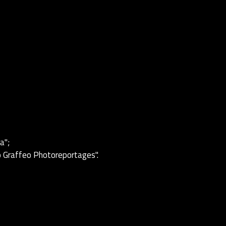
a";
o Graffeo Photoreportages".