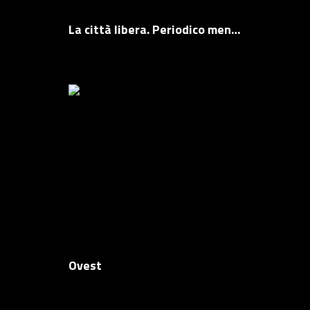
La città libera. Periodico mensile della sezione romana del Partito Radicale
Ovest